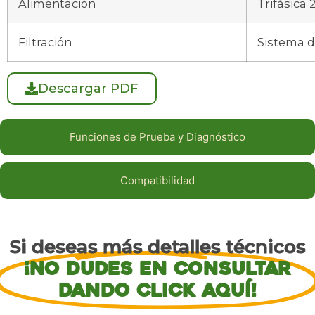
Alimentación
Trifásica
Filtración
Sistema d
Descargar PDF
Funciones de Prueba y Diagnóstico
Compatibilidad
Si deseas más detalles técnicos
¡no dudes en consultar
dando click aquí!